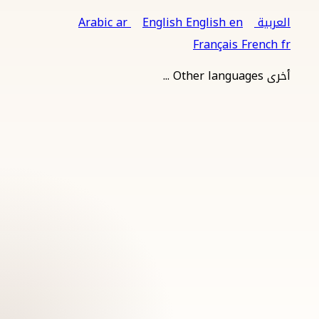
العربية
en
English
English
ar
Arabic
Français
French
fr
أخرى
Other languages
...