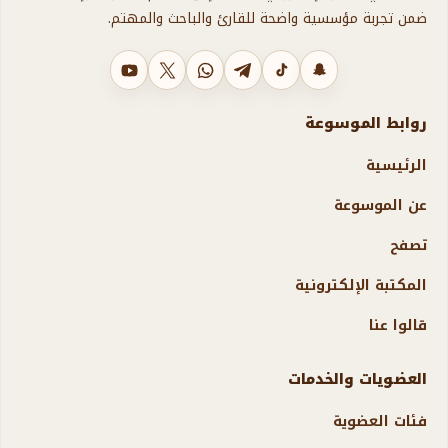
ضمن تجربة مؤسسية واضحة للقارئ والباحث والمهتم.
سناب شات
تيك توك
تليجرام
واتساب
X
يوتيوب
روابط الموسوعة
الرئيسية
عن الموسوعة
تصفح
المكتبة الإلكترونية
قالوا عنا
العضويات والخدمات
فئات العضوية