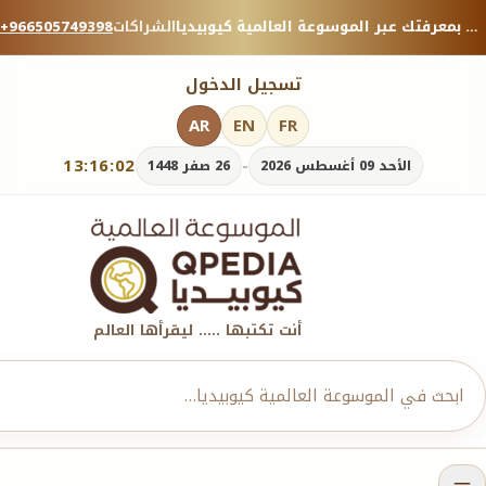
منصة معرفية موثوقة — شارك بمعرفتك عبر الموسوعة العالمية كيوبيديا.
الشراكات
+966505749398
تسجيل الدخول
AR
EN
FR
13:16:04
-
الأحد 09 أغسطس 2026
26 صفر 1448
أنت تكتبها ..... ليقرأها العالم