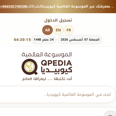
منصة معرفية موثوقة — شارك بمعرفتك عبر الموسوعة العالمية كيوبيديا.
الشراكات
+966505749398
تسجيل الدخول
AR
EN
FR
04:30:15
-
الجمعة 07 أغسطس 2026
24 صفر 1448
أنت تكتبها ..... ليقرأها العالم