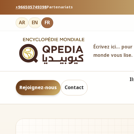
+966505749398
Partenariats
AR
EN
FR
Écrivez ici… pour
monde vous lise.
I
Rejoignez-nous
Contact