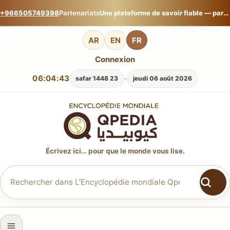
+966505749398
Partenariats
Une plateforme de savoir fiable — partagez votre expertise sur L’Encyclopédie mondiale Qpedia.
AR
EN
FR
Connexion
06:04:43
-
23 safar 1448
jeudi 06 août 2026
Écrivez ici… pour que le monde vous lise.