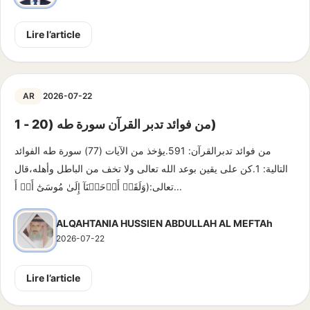
Lire l’article
AR
2026-07-22
من فوائد تدبر القرآن سورة طه (20 - 1)
من فوائد تدبرالقرآن: 591.يؤخذ من الآيات (77) سورة طه الفوائد
التالية: 1.كن على يقين بوعد الله تعالى ولا تخف من الباطل وأهله،قال
تعالى:(وَلَقَدۡ أَوۡحَيۡنَآ إِلَىٰ مُوسَىٰٓ أَنۡ أَ...
ALQAHTANIA HUSSIEN ABDULLAH AL MEFTAh
2026-07-22
Lire l’article