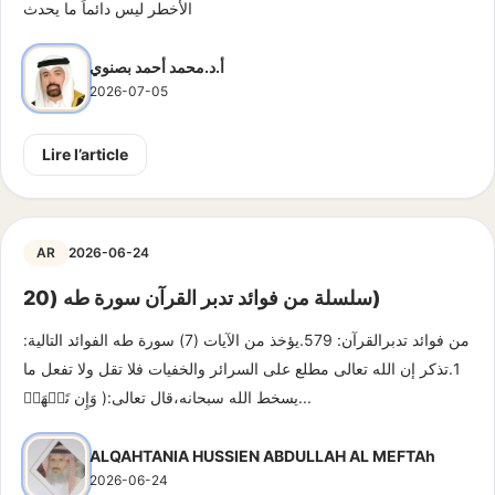
الأخطر ليس دائماً ما يحدث
أ.د.محمد أحمد بصنوي
2026-07-05
Lire l’article
AR
2026-06-24
سلسلة من فوائد تدبر القرآن سورة طه (20)
من فوائد تدبرالقرآن: 579.يؤخذ من الآيات (7) سورة طه الفوائد التالية:
1.تذكر إن الله تعالى مطلع على السرائر والخفيات فلا تقل ولا تفعل ما
يسخط الله سبحانه،قال تعالى:( وَإِن تَجۡهَرۡ...
ALQAHTANIA HUSSIEN ABDULLAH AL MEFTAh
2026-06-24