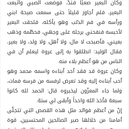
وكان البعير صعبًا فنَدَّ، فوضعت الصبي واتّبعت
البعير، فلم أجاوز قليلاً حتى سمعت صيحة ابني
ورأسه في فم الذئب وهو يأكله، فلحقت البعير
لأحبسه فنفحني برجله على وجهي، فحطّمه وذهب
بعيني، فأصبحت لا مال، ولا أهل، ولا ولد، ولا بعير،
فقال الوليد: انطلقوا به إلى عروة ليعلم أن في
الناس من هو أعظم بلاء منه.
وكان عروة قد فقد أحد أبناءه واسمه محمد وهو
أحب أبناءه إليه وقد تعرض لرفسه من فرسه فمات،
ولما جاء المعزّون ليخبروه قال: الحمد لله كانوا
سبعة فأخذ الله واحداً وأبقى لي ستة.
إنّ من أعظم فوائد مثل هذه القصص التي تتجلّى
أمامنا من خلالها صبر الصالحين المحتسبين، قوة