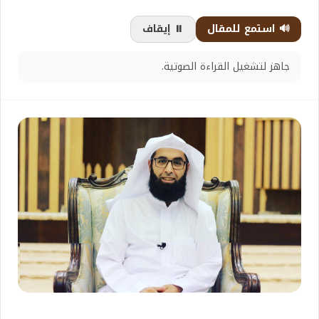
🔊 استمع للمقال
⏸️ إيقاف
جاهز لتشغيل القراءة الصوتية.