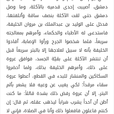
دمشق، أصيبت إحدى قدميه بالآكلة، وما وصل
دمشق حتى لقت الآكلة بنصف ساقة وأتلفتها،
فدخل على الوليد بن عبدالملك بن مروان الخليفة،
فاستدعى له الأطباء والحكماء، وأمرهم بمعالجته
سريعاً، فلما شخصوا الجرح ورأوا الإصابة، أفادوا
الخليفة بأنه لا سبيل لعلاجها إلا بالبتر سريعاً قبل
أن تنتشر الآكلة على بقيّة الجسد، فوافق عروة
على ذلك، وأمرهم الخليفة بذلك، ولما أحضروا
السكاكين والمنشار للبدء في القطع، أعطوا عروة
سقاء مرقداً؛ لكي يغيب عن وعيه فلا يشعر بألم
البتر، إلا أن عروة رفض ذلك بشدة قائلاً: ما كنت
أظن أن أحداً يشرب شراباً ليذهب عقله، ثم قال: إن
كنتم فاعلون فافعلوا ذلك وأنا في الصلاة، فإني لا