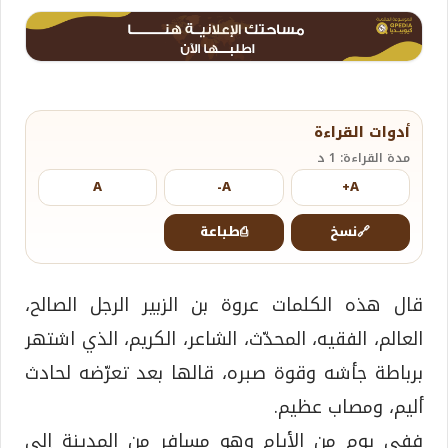
أدوات القراءة
مدة القراءة: 1 د
A
A-
A+
🔗
نسخ
⎙
طباعة
قال هذه الكلمات عروة بن الزبير الرجل الصالح،
العالم، الفقيه، المحدّث، الشاعر، الكريم، الذي اشتهر
برباطة جأشه وقوة صبره، قالها بعد تعرّضه لحادث
أليم، ومصاب عظيم.
ففي يوم من الأيام وهو مسافر من المدينة إلى