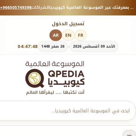
منصة معرفية موثوقة — شارك بمعرفتك عبر الموسوعة العالمية كيوبيديا.
الشراكات
+966505749398
تسجيل الدخول
AR
EN
FR
04:47:48
-
الأحد 09 أغسطس 2026
26 صفر 1448
أنت تكتبها ..... ليقرأها العالم