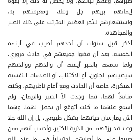
صبرهم، وعظم ثباتهم، ولا يحصل له ذلك إلا بقوة
إيمانهم بربهم جل وعلا، ومعرفتهم به،
واستشعارهم للأجر العظيم المترتب على ذلك الصبر
والمجاهدة.
أذكر قبل سنوات أن أحدهم أصيب في أبناءه
الخمسة، بعد أن قضوا جميعهم في حادث مروري،
ولما سمعت بالخبر أيقنت أن والدهم ووالدتهم
سيصيبهم الجنون، أو الاكتئاب، أو الصدمات النفسية
المتكررة، خاصة أن الحادث وقع أمام ناظريهم، وكنت
متابعاً لهما، فما وجدت إلاّ الصبر والإيمان، ولم
أسمع عنهما ما كنت أتوقع أن يحصل لهما، وهما
الآن يمارسان حياتهما بشكل طبيعي، بل إن الله جلا
وعلا قد رزقهما من الذرية الكثير، وأحسب أنهم ممن
صبروا على ما أصابهم، احتساباً في ما عند الله