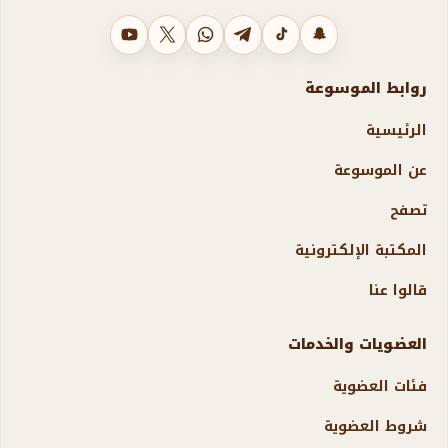
سناب شات
تيك توك
تليجرام
واتساب
X
يوتيوب
روابط الموسوعة
الرئيسية
عن الموسوعة
تصفح
المكتبة الإلكترونية
قالوا عنا
العضويات والخدمات
فئات العضوية
شروط العضوية