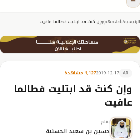
الرئيسية
/
بأقلامهم
/
وإن كنتَ قد ابتليت فطالما عافيت
AR
2019-12-17
1,127 مشاهدة
وإن كنتَ قد ابتليت فطالما
عافيت
بقلم
حسين بن سعيد الحسنية