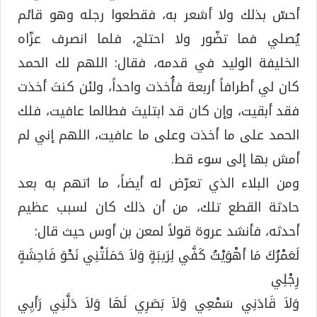
أحسّ بذلك ولا أشعر به، فقطعوا رجله وهو قائم
يُصلي فما تضّور ولا احتلج، فلما انصرف عزّاه
الخليفة الوليد في قدمه، فقال: اللهم لك الحمد
كان لي أطرافاً أربعة فأُخذت واحداً، ولئن كنتَ أخذت
فقد أبقيت، وإن كان قد ابتليتَ فطالما عافيت، فلك
الحمد على ما أخذت وعلى ما عافيت، اللهم إني لم
أمش بها إلى سوء قط.
ومن البلاء الذي تعرّض له أيضاً، ما اتهم به بعد
حادثة القطع تلك، من أن ذلك كان لسبب عظيم
أحدثه، فأنشد عروة قولاً لمعن بن أوس حيث قال:
لَعَمْرُكَ مَا أهْوَيْتُ كَفَّي لِرَيبَةٍ وَلاَ حَمَلَتْنِي نَحْوَ فَاحِشَةٍ
رِجْلِي
وَلاَ قَادَنِي سَمْعِي وَلاَ بَصَرِي لَهَا وَلاَ دَلَّنِي رَأيِي