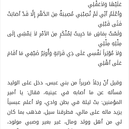
عَلَيْهَا وَلاَعَقْلِي
وَأعْلَمُ أنِّي لَمْ تُصِبْنِي مُصِيبَةٌ مِنَ الدَّهْرِ إِلَّا قَدْ أصَابَتْ
فَتًى قَبْلِي
وَلَسْتُ بِمَاشٍ مَا حَيِيتُ لِمُنْكَرٍ مِنَ الأمْرِ لاَ يَمْشِي إلَى
مِثْلِهِ مِثْلِي
وَلاَ مُؤثِراً نَفْسِي عَلَى ذِي قَرَابَةٍ وَأُوثِرُ ضَيْفِي مَا أقَامَ
عَلَى أهْلِي
وقيل أنّ رجلاً ضريراً من بني عبس، دخل على الوليد
فسأله عن ما أصابه في عينيه، فقال: يا أمير
المؤمنين: بتّ ليلة في بطن وادي، ولا أعلم عبسياً
يزيد ماله على مالي، فطرقنا سيل، فذهب بما كان
لي من أهل وولد ومال، غير بعير وصبي مولود،