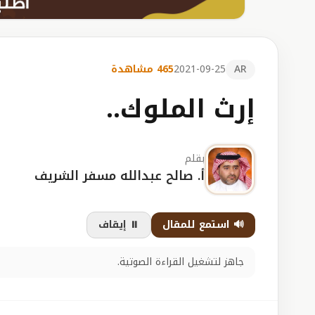
AR
2021-09-25
465 مشاهدة
إرث الملوك..
بقلم
أ. صالح عبدالله مسفر الشريف
🔊 استمع للمقال
⏸️ إيقاف
جاهز لتشغيل القراءة الصوتية.