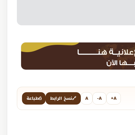
A+
A-
A
🔗
نسخ الرابط
⎙
طباعة