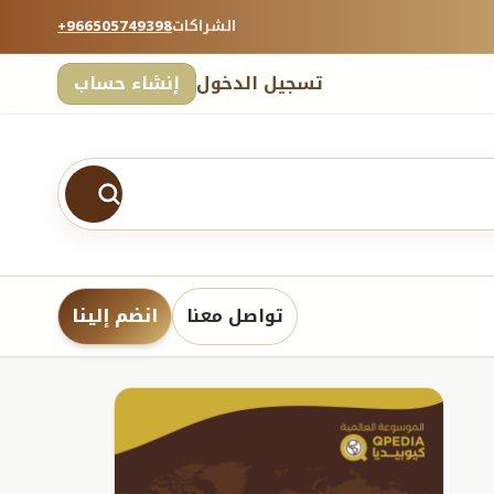
الشراكات
+966505749398
تسجيل الدخول
إنشاء حساب
تواصل معنا
انضم إلينا