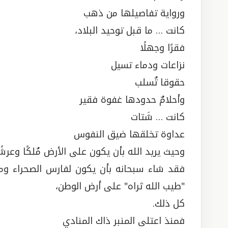
ورواية تفاصيلها من ذهب
كانت … ما قبل توحيد البلاد،
فقرًا وجهلًا
نزاعات ودماء تسيل
حقوقا تُسلب
وأحلامٌ حدودها غفوة فقير
كانت … شَتات
عداوة تخلقها ضيق النفوس
وحيث يريد الله بأن يكون على الأرض مُلكًا وعرشً
فقد شاء سبحانه بأن يكون لفارس الصحراء ومه
"طيب الله ثراه" على أرض الوطن،
كل ذلك.
فمنذ اعتلى المنبر ذاك المنادي