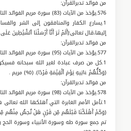
من فوائد تدبرالقرآن:
576.يؤخذ من الآيات (83) سورة مريم الفوائد التالية:
1.يسارع الكفار والمنافقون إلى الشر وال
إليها،قال تعالى:(أَلَمۡ تَرَ أَنَّآ أَرۡسَلۡنَا ٱلشَّيَٰطِينَ عَلَى ٱلۡكَٰفِرِين
من فوائد تدبرالقرآن:
577.يؤخذ من الآيات (95) سورة مريم الفوائد التالية:
1.كل من صرف عبادة لغير الله سبحانه فسيكو
(وَكُلُّهُمۡ ءَاتِيهِ يَوۡمَ ٱلۡقِيَٰمَةِ فَرۡدًا). (٩٥) مريم .
من فوائد تدبرالقرآن:
578.يؤخذ من الآيات (98) سورة مريم الفوائد التالية:
1.تأمل الأمم الغابرة التي أهلكها الله تعال
(وَكَمۡ أَهۡلَكۡنَا قَبۡلَهُم مِّن قَرۡنٍ هَلۡ تُحِسُّ مِنۡهُم مِّنۡ أَحَدٍ 