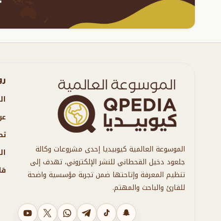
رو
ال
عن
تص
الموسوعة العالمية كيوبيديا إحدى مشروعات وكالة
ال
جلعود دخيل القحطاني للنشر الإلكتروني، تهدف إلى
قا
تنظيم المعرفة وإتاحتها ضمن تجربة مؤسسية واضحة
للقارئ والباحث والمهتم.
سناب شات
تيك توك
تليجرام
واتساب
X
يوتيوب