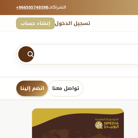
الشراكات
+966505749398
تسجيل الدخول
إنشاء حساب
تواصل معنا
انضم إلينا