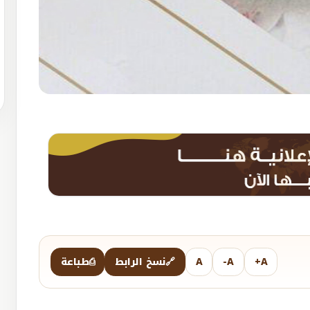
A+
A-
A
🔗
نسخ الرابط
⎙
طباعة