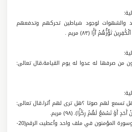
فساد والشهوات لوجود شياطين تحركهم وتدفعهم
َ تَؤُزُّهُمۡ أَزّٗا (٨٣) مريم .
ن من صرفها له عدوا له يوم القيامة،قال تعالى:
ى هل تسمع لهم صوتا ؟هل ترى لهم أثرا،قال تعالى:
أَوۡ تَسۡمَعُ لَهُمۡ رِكۡزَۢا). (٩٨) مريم.
تم جمع سورة طه وسورة الأنبياء وسورة الحج وسورة المؤمنون في ملف واحد وأعطيت الرقم(20-