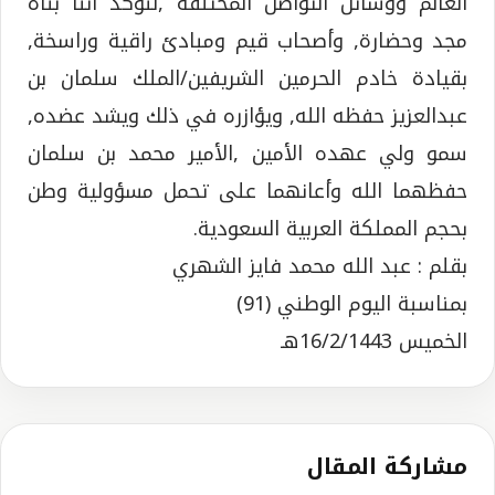
العالم ووسائل التواصل المختلفة ,لنؤكد أننا بناة
مجد وحضارة, وأصحاب قيم ومبادئ راقية وراسخة,
بقيادة خادم الحرمين الشريفين/الملك سلمان بن
عبدالعزيز حفظه الله, ويؤازره في ذلك ويشد عضده,
سمو ولي عهده الأمين ,الأمير محمد بن سلمان
حفظهما الله وأعانهما على تحمل مسؤولية وطن
بحجم المملكة العربية السعودية.
بقلم : عبد الله محمد فايز الشهري
بمناسبة اليوم الوطني (91)
الخميس 16/2/1443هـ
مشاركة المقال