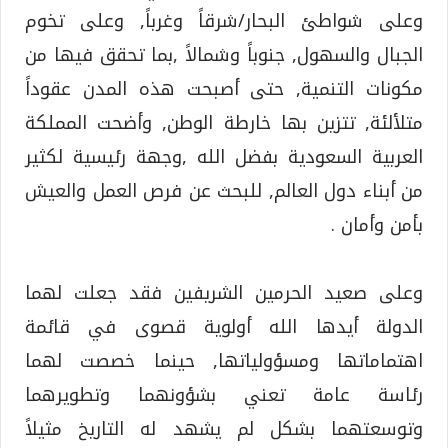
وعلى شواطئ البحار/شرقاً وغرباً, وعلى تخوم
الجبال والسهول, جنوباً وشمالاً ,بما تحقق فيها من
مكونات التنمية, حتى أصبحت هذه المدن عقوداً
متلألئة, تتزين بها خارطة الوطن, وأضحت المملكة
العربية السعودية بفضل الله ,وجهة رئيسية لكثير
من أبناء دول العالم, للبحث عن فرص العمل والعيش
بأمن وأمان .
وعلى صعيد الحرمين الشريفين فقد جعلت لهما
الدولة أيدها الله أولوية قصوى في قائمة
اهتماماتها ومسؤولياتها, حينما خصصت لهما
رئاسة عامة تعني بشؤونهما وتطويرهما
وتوسعتهما بشكل لم يشهد له التاريخ مثيلاً