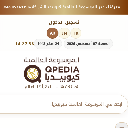
منصة معرفية موثوقة — شارك بمعرفتك عبر الموسوعة العالمية كيوبيديا.
الشراكات
+966505749398
تسجيل الدخول
AR
EN
FR
14:27:38
-
الجمعة 07 أغسطس 2026
24 صفر 1448
أنت تكتبها ..... ليقرأها العالم