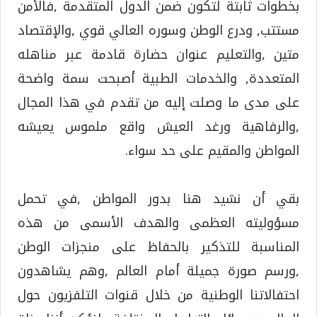
بخطوات ثابتة لتكون ضمن الدول المتقدمة ,فالأمن
مستتب, ودرع الوطن وسوره العالي قوي ,والإقتصاد
متين ,والتعليم عنوان حضارة قادمة عبر مناهله
المتعددة, والخدمات الطبية أصبحت سمة واضحة
على مدى ما وصلت إليه من تقدم في هذا المجال
,والرفاهية ورغد العيش واقع ملموس يعيشه
المواطن والمقيم على حد سواء.
بقي أن نشيد هنا بدور المواطن ,في تحمل
مسؤوليته العظمى والهدف الأسمى من هذه
المناسبة للتذكير بالحفاظ على منجزات الوطن
,ورسم صورة جميلة أمام العالم ,وهم يشاهدون
احتفالاتنا الوطنية من خلال قنوات التلفزيون حول