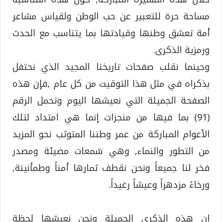
مساحة حرة للتعبير عن حب الوطن ولقياس مشاعر
أمة تعشق وطنها وقيادتها بما يتناسب مع الحدث
ورمزية الذكرى.
وحينما نقلب صفحات تاريخنا المجيد الذي نحتفل
بذكراه في مثل هذا التوقيت من كل عام ,فإن هذه
الصفحة الجميلة التي نعيشها اليوم وتحمل الرقم
(91) بما فيها من منجزات إنما هي امتداد لتلك
الأعوام المباركة من عمر وطننا المتوثب نحو المزيد
من التطور والنماء, وهي شمعات مضيئة ومصدر
فخر لنا جميعاً ونحن نقطف ثمارها أمناً وطمأنينة,
ورخاءً مزدهراً وعيشاً رغيداً.
إن هذه الذكرى الجميلة ونحن نعيشها لحظة