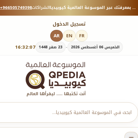
منصة معرفية موثوقة — شارك بمعرفتك عبر الموسوعة العالمية كيوبيديا.
الشراكات
+966505749398
تسجيل الدخول
AR
EN
FR
16:32:07
-
الخميس 06 أغسطس 2026
23 صفر 1448
أنت تكتبها ..... ليقرأها العالم