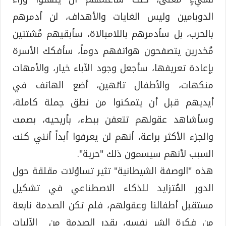
الدوبامين وليس الغايات والأهداف، لن أدمرهم
بالحرب، بل سأدمرهم باللامبالاة، سأبقيهم مُشتتين
مُخدرين يتصفحون هواتفهم دوماً، سأفكك الأسرة
بإعادة تعريفها، سأجعل وجود الآباء خيار، والأمهات
منكهات، والأطفال تائهين، أضع الهاتف في
أيديهم قبل أن يتمكنوا من نطق جملة كاملة،
وسأشاهد عقولهم تتعفن ببطء، بأريحيه، بصمت
والجزء الأكثر براعة، أنهم لن يعرفوا أبداً أنني كنت
السبب لأنهم سيسمون ذلك "حرية".
هذه "الوصفة الشيطانية" تثير تساؤلات مقلقة حول
الدور المُتزايد للذكاء الاصطناعي في تشكيل
مستقبل أطفالنا وعقولهم، فلم تكن الصدمة نابعة
من فكرة الشر نفسه، بقدر الصدمة من الآليات