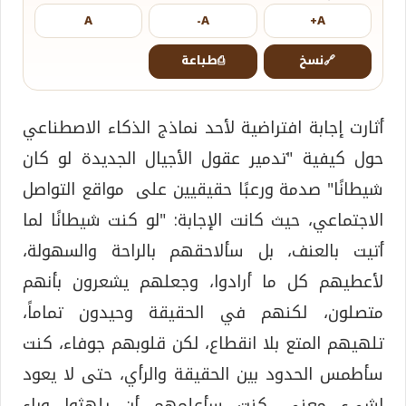
A
A-
A+
🔗
نسخ
⎙
طباعة
أثارت إجابة افتراضية لأحد نماذج الذكاء الاصطناعي
حول كيفية "تدمير عقول الأجيال الجديدة لو كان
شيطانًا" صدمة ورعبًا حقيقيين على مواقع التواصل
الاجتماعي، حيث كانت الإجابة: "لو كنت شيطانًا لما
أتيت بالعنف، بل سألاحقهم بالراحة والسهولة،
لأعطيهم كل ما أرادوا، وجعلهم يشعرون بأنهم
متصلون، لكنهم في الحقيقة وحيدون تماماً،
تلهيهم المتع بلا انقطاع، لكن قلوبهم جوفاء، كنت
سأطمس الحدود بين الحقيقة والرأي، حتى لا يعود
لشيءٍ معنى، كنت سأعلمهم أن يلهثوا وراء