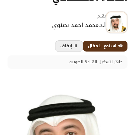
بقلم
أ.د.محمد أحمد بصنوي
🔊 استمع للمقال
⏸️ إيقاف
جاهز لتشغيل القراءة الصوتية.