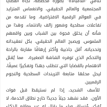
تنامي "اللامبالاة" بصورة مُخططة، تجاه القضايا
المجتمعية والعالم الحقيقي، والانغماس المتزايد
في العوالم الرقمية الافتراضية، وما تقدمه من
تفاعلات سطحية وشعور زائف بالانتماء، وهذا من
شأنه أن يخلق فجوة بين الشباب وبين واقعهم
الملموس، ويصبح العالم الحقيقي، بكل تعقيداته
وتحدياته، أقل جاذبية وأكثر إرهاقًا مقارنة بالراحة
والتحكم الذي توفره الشاشة الصغيرة، مما يُقلل
الاهتمام بالقضايا التي تتطلب جهدًا وتفكيرًا عميقًا،
ليحل محلها متابعة التريندات السطحية والنجوم
الرقميين.
للأسف الشديد، إذا لم نستيقظ قبل فوات
الأون، فقد نشهد جيلاً جديدًا خارج نطاق الخدمة، لا
يُفكر، مُنساق وراء ما يقال له عبر مواقع الذكاء