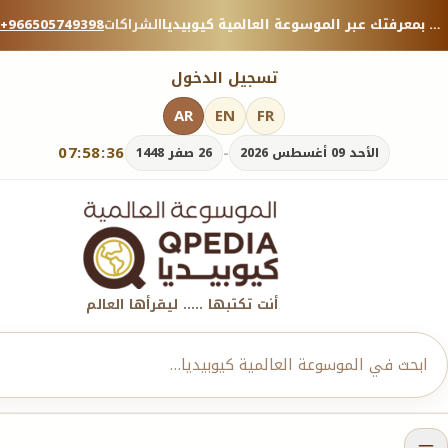
منصة معرفية موثوقة — شارك بمعرفتك عبر الموسوعة العالمية كيوبيديا.
الشراكات
+966505749398
تسجيل الدخول
AR
EN
FR
07:58:36
-
الأحد 09 أغسطس 2026
26 صفر 1448
أنت تكتبها ..... ليقرأها العالم