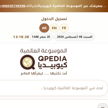
منصة معرفية موثوقة — شارك بمعرفتك عبر الموسوعة العالمية كيوبيديا.
الشراكات
+966505749398
تسجيل الدخول
AR
EN
FR
13:18:28
-
السبت 08 أغسطس 2026
25 صفر 1448
أنت تكتبها ..... ليقرأها العالم