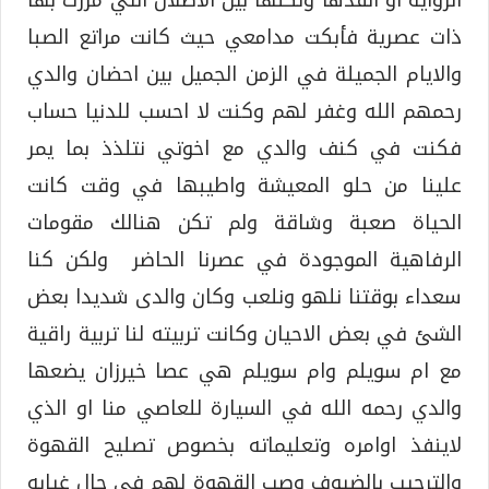
الرواية او انقدها ولكنها بين الاطلال التي مررت بها
ذات عصرية فأبكت مدامعي حيث كانت مراتع الصبا
والايام الجميلة في الزمن الجميل بين احضان والدي
رحمهم الله وغفر لهم وكنت لا احسب للدنيا حساب
فكنت في كنف والدي مع اخوتي نتلذذ بما يمر
علينا من حلو المعيشة واطيبها في وقت كانت
الحياة صعبة وشاقة ولم تكن هنالك مقومات
الرفاهية الموجودة في عصرنا الحاضر ولكن كنا
سعداء بوقتنا نلهو ونلعب وكان والدى شديدا بعض
الشئ في بعض الاحيان وكانت تربيته لنا تربية راقية
مع ام سويلم وام سويلم هي عصا خيرزان يضعها
والدي رحمه الله في السيارة للعاصي منا او الذي
لاينفذ اوامره وتعليماته بخصوص تصليح القهوة
والترحيب بالضيوف وصب القهوة لهم في حال غيابه