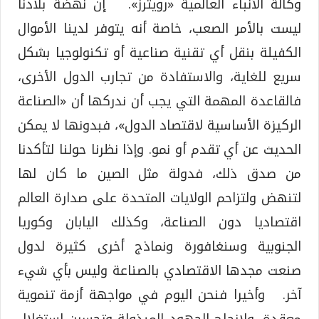
وكالة الأنباء العالمية «رويترز». إن نهضة بلادنا
ليست بالأمر الصعب، خاصة أنه يتوفر لدينا الأموال
الكفيلة بنقل أي تقنية صناعية أو تكنولوجيا بشكل
سريع للغاية، والاستفادة من تجارب الدول الأخرى،
فالقاعدة المهمة التي يجب أن ندركها أن «الصناعة
الركيزة الأساسية لاقتصاد الدول»، فبدونها لا يمكن
الحديث عن أي تقدم أو نمو. وإذا نظرنا حولنا لتأكدنا
من صدق ذلك، فدولة مثل الصين ما كان لها
لتنهض ولتزاحم الولايات المتحدة على صدارة العالم
اقتصاديا دون الصناعة، وكذلك اليابان وكوريا
الجنوبية وسنغافورة ونماذج أخرى كثيرة لدول
صنعت مجدها الاقتصادي بالصناعة وليس بأي شيء
آخر. وأخيرا فنحن اليوم في مواجهة أزمة تنموية
معقدة، ولإنجاح الجهود المبذولة وتحسين استغلال