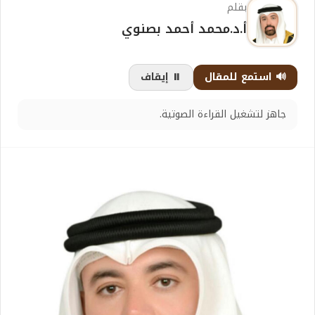
بقلم
أ.د.محمد أحمد بصنوي
🔊 استمع للمقال
⏸️ إيقاف
جاهز لتشغيل القراءة الصوتية.