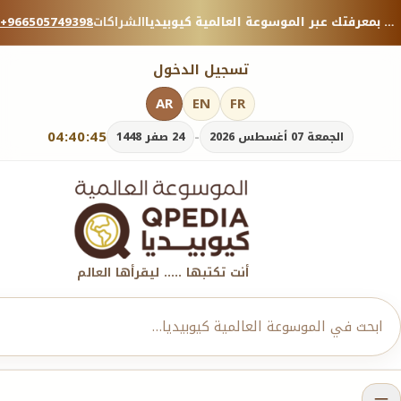
منصة معرفية موثوقة — شارك بمعرفتك عبر الموسوعة العالمية كيوبيديا.
الشراكات
+966505749398
تسجيل الدخول
AR
EN
FR
04:40:45
-
الجمعة 07 أغسطس 2026
24 صفر 1448
أنت تكتبها ..... ليقرأها العالم