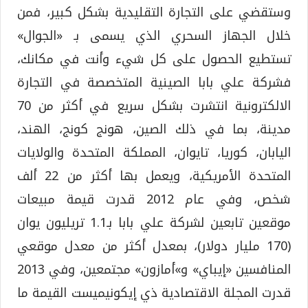
وستقضي على التجارة التقليدية بشكل كبير، فمن
خلال الجهاز السحري الذي يسمى بـ «الجوال»
تستطيع الحصول على كل شيء وأنت في مكانك،
فشركة علي بابا الصينية المتخصصة في التجارة
الالكترونية انتشرت بشكل سريع في أكثر من 70
مدينة، بما في ذلك الصين، هونج كونج، الهند،
اليابان، كوريا، تايوان، المملكة المتحدة والولايات
المتحدة الأمريكية، ويعمل بها أكثر من 22 ألف
شخص، وفي عام 2012 قدرت قيمة مبيعات
موقعين تابعين لشركة علي بابا بـ1.1 تريليون يوان
(170 مليار دولار)، بمعدل أكثر من معدل موقعي
المنافسين «إيباي» و»أمازون» مجتمعين، وفي 2013
قدرت المجلة الاقتصادية ذي إيكونيميست القيمة ما