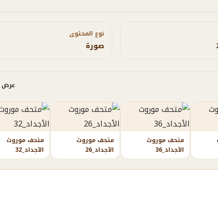
نوع المحتوى
صورة
عرض ا
متحف موروث
متحف موروث
متحف موروث
الأجداد_36
الأجداد_26
الأجداد_32