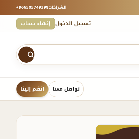
الشراكات
+966505749398
تسجيل الدخول
إنشاء حساب
تواصل معنا
انضم إلينا