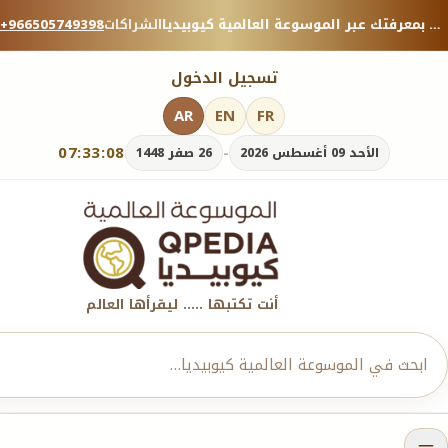
منصة معرفية موثوقة — شارك بمعرفتك عبر الموسوعة العالمية كيوبيديا.
الشراكات
+966505749398
تسجيل الدخول
AR
EN
FR
07:33:08
-
الأحد 09 أغسطس 2026
26 صفر 1448
أنت تكتبها ..... ليقرأها العالم