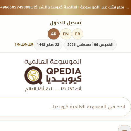
منصة معرفية موثوقة — شارك بمعرفتك عبر الموسوعة العالمية كيوبيديا.
الشراكات
+966505749398
تسجيل الدخول
AR
EN
FR
19:49:45
-
الخميس 06 أغسطس 2026
23 صفر 1448
أنت تكتبها ..... ليقرأها العالم