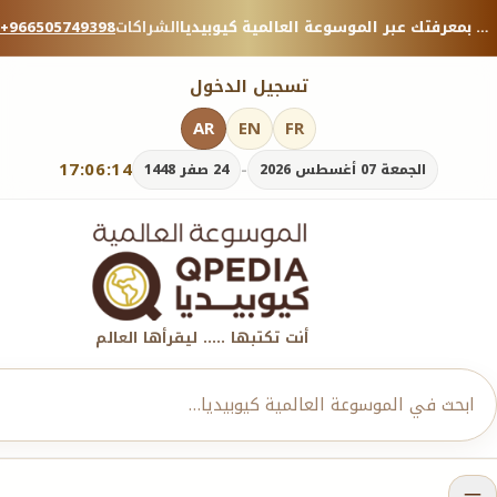
منصة معرفية موثوقة — شارك بمعرفتك عبر الموسوعة العالمية كيوبيديا.
الشراكات
+966505749398
تسجيل الدخول
AR
EN
FR
17:06:15
-
الجمعة 07 أغسطس 2026
24 صفر 1448
أنت تكتبها ..... ليقرأها العالم