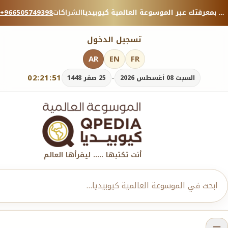
منصة معرفية موثوقة — شارك بمعرفتك عبر الموسوعة العالمية كيوبيديا.
الشراكات
+966505749398
تسجيل الدخول
AR
EN
FR
02:21:51
-
السبت 08 أغسطس 2026
25 صفر 1448
أنت تكتبها ..... ليقرأها العالم