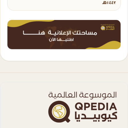
١٤٤٣هـ