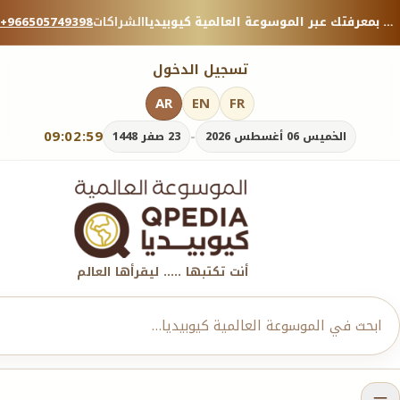
منصة معرفية موثوقة — شارك بمعرفتك عبر الموسوعة العالمية كيوبيديا.
الشراكات
+966505749398
تسجيل الدخول
AR
EN
FR
09:02:59
-
الخميس 06 أغسطس 2026
23 صفر 1448
أنت تكتبها ..... ليقرأها العالم