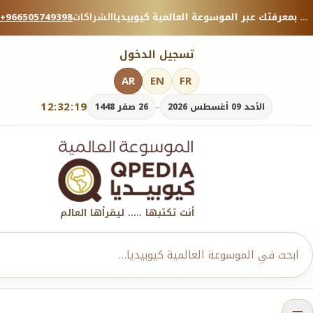
منصة معرفية موثوقة — شارك بمعرفتك عبر الموسوعة العالمية كيوبيديا.
الشراكات
+966505749398
تسجيل الدخول
AR
EN
FR
12:32:19
-
الأحد 09 أغسطس 2026
26 صفر 1448
أنت تكتبها ..... ليقرأها العالم