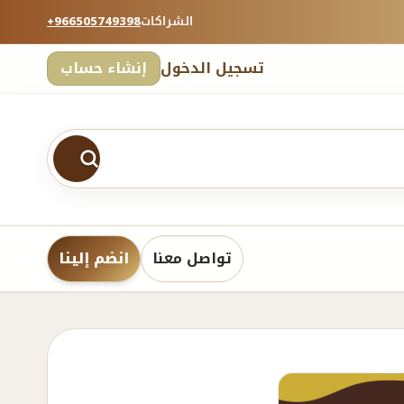
الشراكات
+966505749398
تسجيل الدخول
إنشاء حساب
تواصل معنا
انضم إلينا