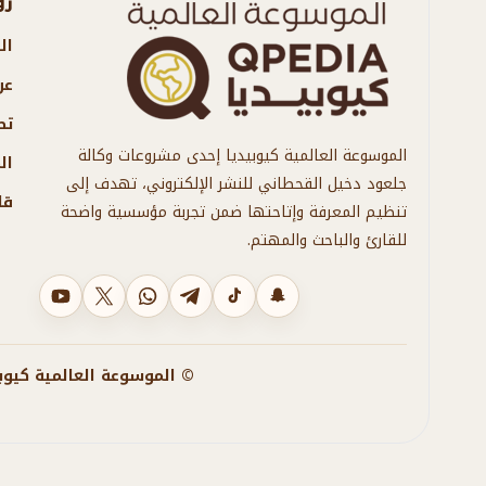
رو
ال
عن
تص
الموسوعة العالمية كيوبيديا إحدى مشروعات وكالة
ال
جلعود دخيل القحطاني للنشر الإلكتروني، تهدف إلى
قا
تنظيم المعرفة وإتاحتها ضمن تجربة مؤسسية واضحة
للقارئ والباحث والمهتم.
سناب شات
تيك توك
تليجرام
واتساب
X
يوتيوب
© الموسوعة العالمية كيوبيديا 2026 - جميع الحقوق محفوظة لوكالة جلعود دخيل القحطاني ل