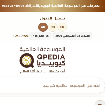
منصة معرفية موثوقة — شارك بمعرفتك عبر الموسوعة العالمية كيوبيديا.
الشراكات
+966505749398
تسجيل الدخول
AR
EN
FR
12:29:55
-
السبت 08 أغسطس 2026
25 صفر 1448
أنت تكتبها ..... ليقرأها العالم