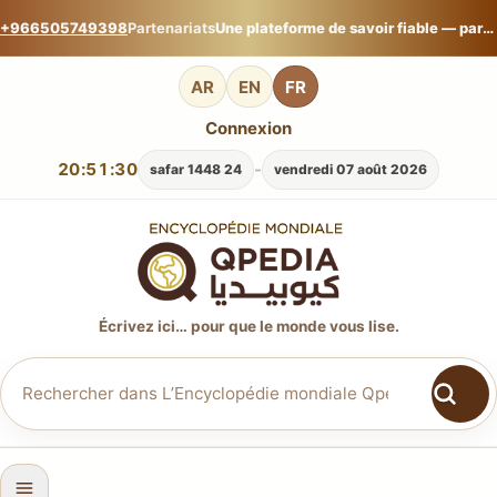
+966505749398
Partenariats
Une plateforme de savoir fiable — partagez votre expertise sur L’Encyclopédie mondiale Qpedia.
AR
EN
FR
Connexion
20:51:31
-
24 safar 1448
vendredi 07 août 2026
Écrivez ici… pour que le monde vous lise.