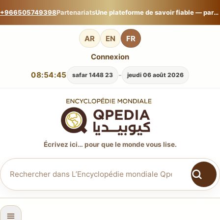
+966505749398
Partenariats
Une plateforme de savoir fiable — partagez votre expertise sur L’Encyclopédie mondiale Qpedia.
AR
EN
FR
Connexion
08:54:46
-
23 safar 1448
jeudi 06 août 2026
Écrivez ici… pour que le monde vous lise.