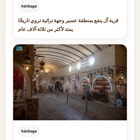
héritage
قرية آل ينفع بمنطقة عسير وجهة تراثية تروي تاريخًا
يمتد لأكثر من ثلاثة آلاف عام
héritage