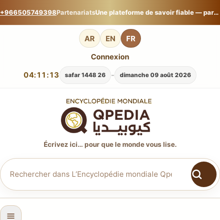
+966505749398
Partenariats
Une plateforme de savoir fiable — partagez votre expertise sur L’Encyclopédie mondiale Qpedia.
AR
EN
FR
Connexion
04:11:14
-
26 safar 1448
dimanche 09 août 2026
Écrivez ici… pour que le monde vous lise.