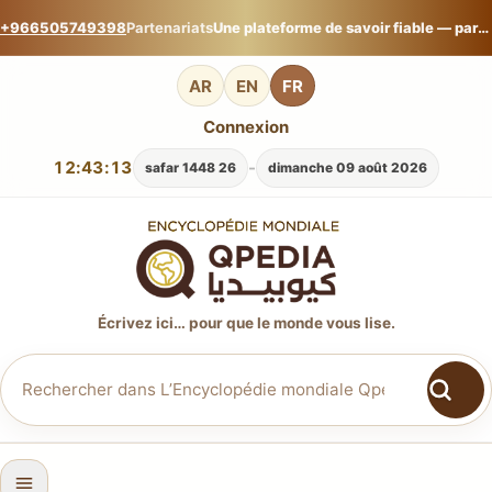
+966505749398
Partenariats
Une plateforme de savoir fiable — partagez votre expertise sur L’Encyclopédie mondiale Qpedia.
AR
EN
FR
Connexion
12:43:14
-
26 safar 1448
dimanche 09 août 2026
Écrivez ici… pour que le monde vous lise.