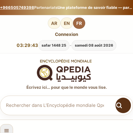
+966505749398
Partenariats
Une plateforme de savoir fiable — partagez votre expertise sur L’Encyclopédie mondiale Qpedia.
AR
EN
FR
Connexion
03:29:44
-
25 safar 1448
samedi 08 août 2026
Écrivez ici… pour que le monde vous lise.