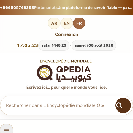
+966505749398
Partenariats
Une plateforme de savoir fiable — partagez votre expertise sur L’Encyclopédie mondiale Qpedia.
AR
EN
FR
Connexion
17:05:24
-
25 safar 1448
samedi 08 août 2026
Écrivez ici… pour que le monde vous lise.