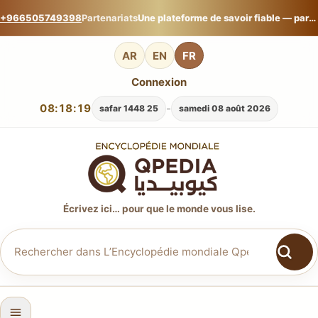
+966505749398
Partenariats
Une plateforme de savoir fiable — partagez votre expertise sur L’Encyclopédie mondiale Qpedia.
AR
EN
FR
Connexion
08:18:20
-
25 safar 1448
samedi 08 août 2026
Écrivez ici… pour que le monde vous lise.