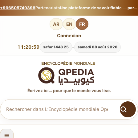
+966505749398
Partenariats
Une plateforme de savoir fiable — partagez votre expertise sur L’Encyclopédie mondiale Qpedia.
AR
EN
FR
Connexion
11:21:00
-
25 safar 1448
samedi 08 août 2026
Écrivez ici… pour que le monde vous lise.