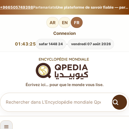
+966505749398
Partenariats
Une plateforme de savoir fiable — partagez votre expertise sur L’Encyclopédie mondiale Qpedia.
AR
EN
FR
Connexion
01:43:26
-
24 safar 1448
vendredi 07 août 2026
Écrivez ici… pour que le monde vous lise.