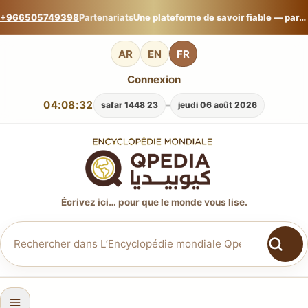
+966505749398
Partenariats
Une plateforme de savoir fiable — partagez votre expertise sur L’Encyclopédie mondiale Qpedia.
AR
EN
FR
Connexion
04:08:33
-
23 safar 1448
jeudi 06 août 2026
Écrivez ici… pour que le monde vous lise.