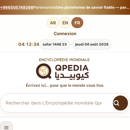
+966505749398
Partenariats
Une plateforme de savoir fiable — partagez votre expertise sur L’Encyclopédie mondiale Qpedia.
AR
EN
FR
Connexion
04:12:35
-
23 safar 1448
jeudi 06 août 2026
Écrivez ici… pour que le monde vous lise.