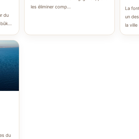
les éliminer comp...
La fon
ur du
un des
abūk
la vill
les du