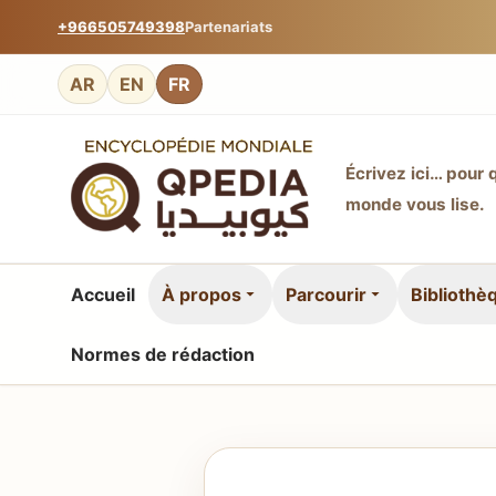
+966505749398
Partenariats
AR
EN
FR
Écrivez ici… pour 
monde vous lise.
Accueil
À propos
Parcourir
Bibliothè
Normes de rédaction