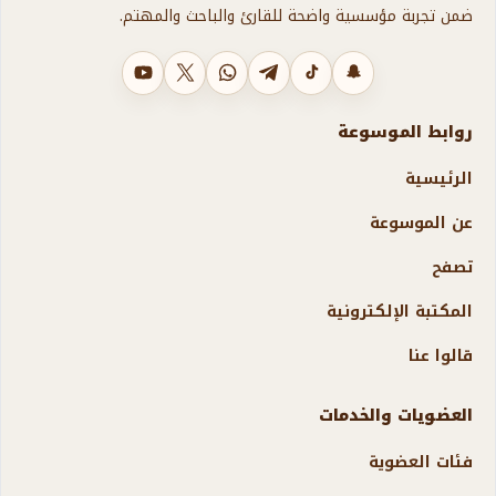
ضمن تجربة مؤسسية واضحة للقارئ والباحث والمهتم.
سناب شات
تيك توك
تليجرام
واتساب
X
يوتيوب
روابط الموسوعة
الرئيسية
عن الموسوعة
تصفح
المكتبة الإلكترونية
قالوا عنا
العضويات والخدمات
فئات العضوية