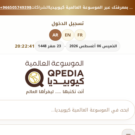
منصة معرفية موثوقة — شارك بمعرفتك عبر الموسوعة العالمية كيوبيديا.
الشراكات
+966505749398
تسجيل الدخول
AR
EN
FR
20:22:41
-
الخميس 06 أغسطس 2026
23 صفر 1448
أنت تكتبها ..... ليقرأها العالم