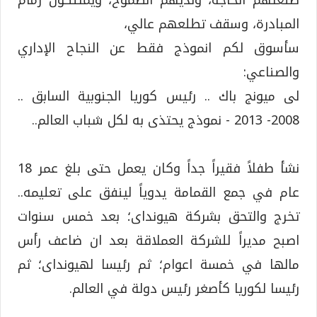
صنعتهم الحاجة، ولديهم الطموح، ويمتلكون زمام
المبادرة، وسقف تطلعهم عالي،
سأسوق لكم انموذج فقط عن النجاح الإداري
والصناعي:
لى ميونج باك .. رئيس كوريا الجنوبية السابق ..
2008- 2013 - نموذج يحتذى به لكل شباب العالم..
نشأ طفلاً فقيراً جداً وكان يعمل حتى بلغ عمر 18
عام في جمع القمامة يدوياً لينفق على تعليمه..
تخرج والتحق بشركة هيونداى؛ بعد خمس سنوات
اصبح مديراً للشركة العملاقة بعد ان ضاعف رأس
مالها في خمسة اعوام؛ ثم رئيسا لهيونداى؛ ثم
رئيسا لكوريا كأصغر رئيس دولة في العالم.