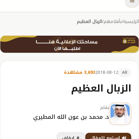
الرئيسية
/
بأقلامهم
/
الزبال العظيم
AR
2018-08-12
3,693 مشاهدة
الزبال العظيم
بقلم
د. محمد بن عون الله المطيري
🔊 استمع للمقال
⏸️ إيقاف