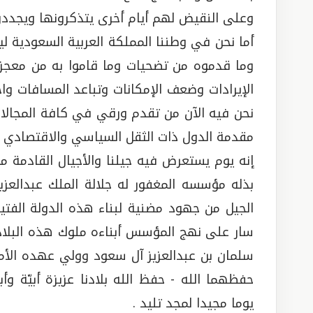
وعلى النقيض لهم أيام أخرى يتذكرونها ويجددون 
أما نحن في وطننا المملكة العربية السعودية لي
وما قدموه من تضحيات وما قاموا به من معجزات
الإيرادات وضعف الإمكانات وتباعد المسافات واخ
نحن فيه الآن من تقدم ورقي في كافة المجالا
مقدمة الدول ذات الثقل السياسي والاقتصادي وال
إنه يوم يستعرض فيه جيلنا والأجيال القادمة 
بذله مؤسسه المغفور له جلالة الملك عبدالعز
الجيل من جهود مضنية لبناء هذه الدولة الفتي
سار على نهج المؤسس أبناءه ملوك هذه البلاد 
سلمان بن عبدالعزيز آل سعود وولي عهده الأمي
حفظهما الله - حفظ الله بلادنا عزيزة أبيّة وأ
يوما مجيدا لمجد تليد .