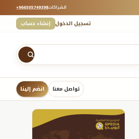
الشراكات
+966505749398
تسجيل الدخول
إنشاء حساب
تواصل معنا
انضم إلينا