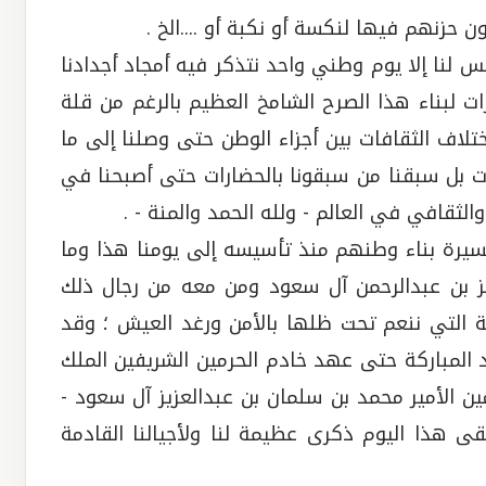
حزنهم فيها لنكسة أو نكبة أو ....الخ .
س لنا إلا يوم وطني واحد نتذكر فيه أمجاد أجدادنا
 لبناء هذا الصرح الشامخ العظيم بالرغم من قلة
تلاف الثقافات بين أجزاء الوطن حتى وصلنا إلى ما
ت بل سبقنا من سبقونا بالحضارات حتى أصبحنا في
ثقافي في العالم - ولله الحمد والمنة - .
مسيرة بناء وطنهم منذ تأسيسه إلى يومنا هذا وما
يز بن عبدالرحمن آل سعود ومن معه من رجال ذلك
ة التي ننعم تحت ظلها بالأمن ورغد العيش ؛ وقد
المباركة حتى عهد خادم الحرمين الشريفين الملك
ن الأمير محمد بن سلمان بن عبدالعزيز آل سعود -
بقى هذا اليوم ذكرى عظيمة لنا ولأجيالنا القادمة