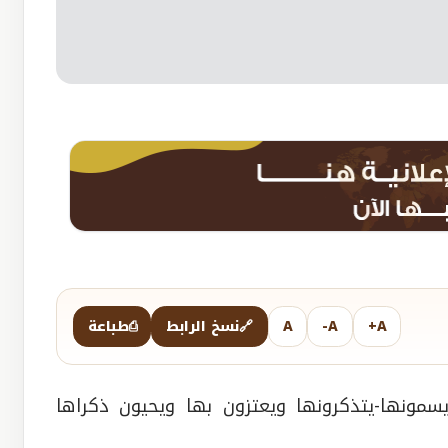
A+
A-
A
🔗
نسخ الرابط
⎙
طباعة
يسمونها-يتذكرونها ويعتزون بها ويحيون ذكراها