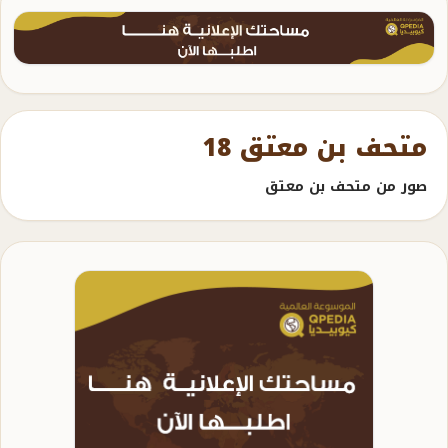
متحف بن معتق 18
صور من متحف بن معتق