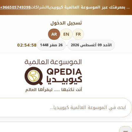
منصة معرفية موثوقة — شارك بمعرفتك عبر الموسوعة العالمية كيوبيديا.
الشراكات
+966505749398
تسجيل الدخول
AR
EN
FR
02:54:59
-
الأحد 09 أغسطس 2026
26 صفر 1448
أنت تكتبها ..... ليقرأها العالم