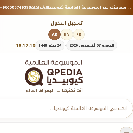
منصة معرفية موثوقة — شارك بمعرفتك عبر الموسوعة العالمية كيوبيديا.
الشراكات
+966505749398
تسجيل الدخول
AR
EN
FR
19:17:19
-
الجمعة 07 أغسطس 2026
24 صفر 1448
أنت تكتبها ..... ليقرأها العالم