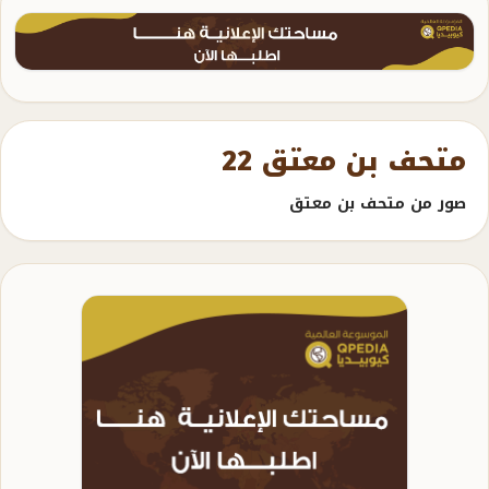
متحف بن معتق 22
صور من متحف بن معتق