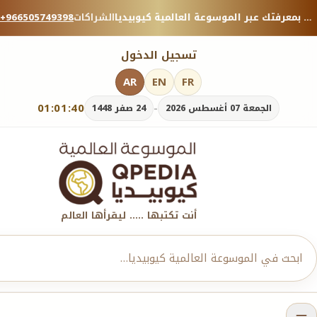
منصة معرفية موثوقة — شارك بمعرفتك عبر الموسوعة العالمية كيوبيديا.
الشراكات
+966505749398
تسجيل الدخول
AR
EN
FR
01:01:40
-
الجمعة 07 أغسطس 2026
24 صفر 1448
أنت تكتبها ..... ليقرأها العالم