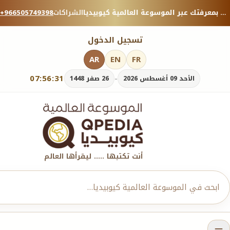
منصة معرفية موثوقة — شارك بمعرفتك عبر الموسوعة العالمية كيوبيديا.
الشراكات
+966505749398
تسجيل الدخول
AR
EN
FR
07:56:32
-
الأحد 09 أغسطس 2026
26 صفر 1448
أنت تكتبها ..... ليقرأها العالم