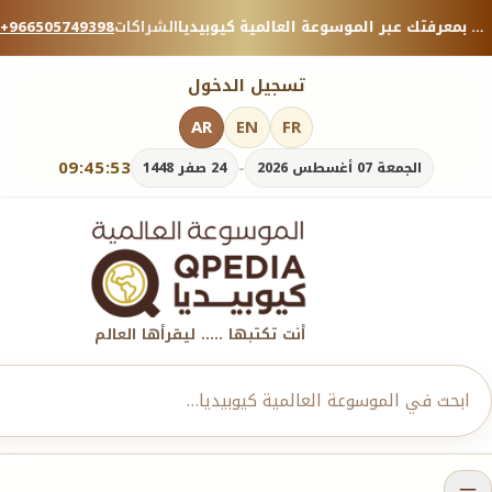
منصة معرفية موثوقة — شارك بمعرفتك عبر الموسوعة العالمية كيوبيديا.
الشراكات
+966505749398
تسجيل الدخول
AR
EN
FR
09:45:54
-
الجمعة 07 أغسطس 2026
24 صفر 1448
أنت تكتبها ..... ليقرأها العالم