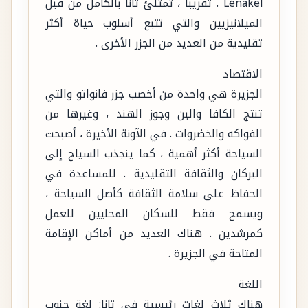
Lénakel . تقريبا ، تمتلئ تانا بالكامل من قبل
الميلانيزيين والتي تتبع أسلوب حياة أكثر
تقليدية من العديد من الجزر الأخرى .
الاقتصاد
الجزيرة هي واحدة من أخصب جزر فانواتو والتي
تنتج الكافا والبن وجوز الهند ، وغيرها من
الفواكه والخضروات . في الآونة الأخيرة ، أصبحت
السياحة أكثر أهمية ، كما ينجذب السياح إلى
البركان والثقافة التقليدية . للمساعدة في
الحفاظ على سلامة الثقافة كأصل السياحة ،
ويسمح فقط للسكان المحليين للعمل
كمرشدين . هناك العديد من أماكن الإقامة
المتاحة في الجزيرة .
اللغة
هناك ثلاث لغات رئيسية في تانا: لغة جنوب