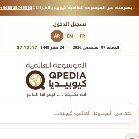
منصة معرفية موثوقة — شارك بمعرفتك عبر الموسوعة العالمية كيوبيديا.
الشراكات
+966505749398
تسجيل الدخول
AR
EN
FR
07:12:49
-
الجمعة 07 أغسطس 2026
24 صفر 1448
أنت تكتبها ..... ليقرأها العالم