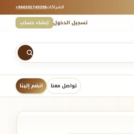
الشراكات
+966505749398
تسجيل الدخول
إنشاء حساب
تواصل معنا
انضم إلينا