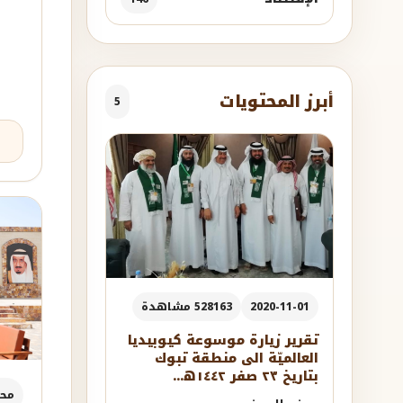
أبرز المحتويات
5
2020-11-01
528163 مشاهدة
تقرير زيارة موسوعة كيوبيديا
العالميّة الى منطقة تبوك
بتاريخ ٢٣ صفر ١٤٤٢ه...
مح