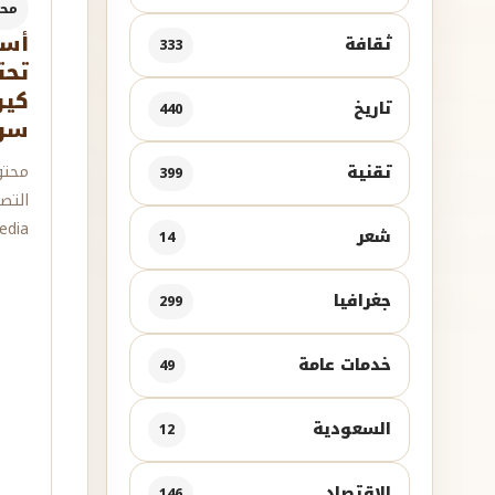
مح
أسر
ثقافة
333
تحت
كيو
تاريخ
440
سرا
محتو
تقنية
399
التص
dia.
شعر
14
جغرافيا
299
خدمات عامة
49
السعودية
12
الإقتصاد
146