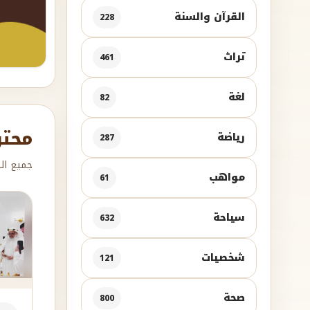
القرآن والسنة
228
تراث
461
لغة
82
محتو
رياضة
287
جميع الم
مواهب
61
سياحة
632
شخصيات
121
صحة
800