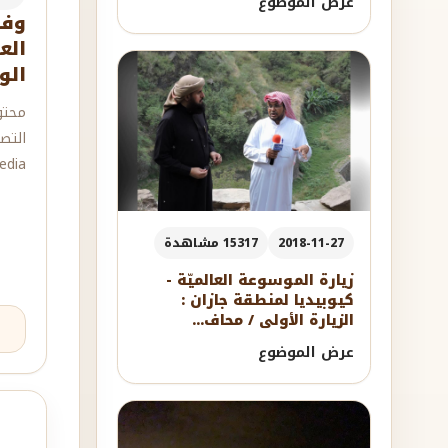
عرض الموضوع
وفد
الع
الو
محتو
التص
dia.
2018-11-27
15317 مشاهدة
زيارة الموسوعة العالميّة -
كيوبيديا لمنطقة جازان :
الزيارة الأولى / محاف...
عرض الموضوع