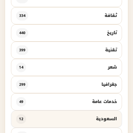
ثقافة
334
تاريخ
440
تقنية
399
شعر
14
جغرافيا
299
خدمات عامة
49
السعودية
12