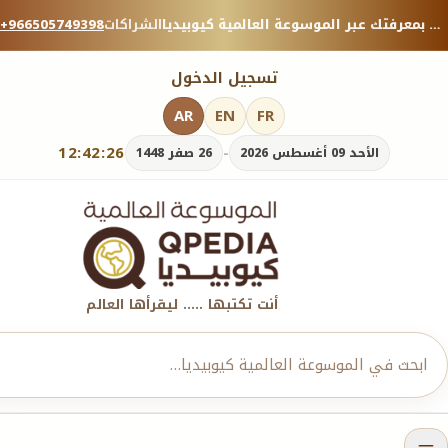
منصة معرفية موثوقة — شارك بمعرفتك عبر الموسوعة العالمية كيوبيديا.
الشراكات
+966505749398
تسجيل الدخول
AR
EN
FR
12:42:27
-
الأحد 09 أغسطس 2026
26 صفر 1448
أنت تكتبها ..... ليقرأها العالم