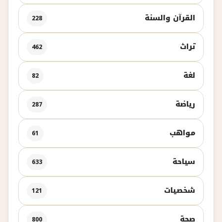
القرآن والسنة
228
تراث
462
لغة
82
رياضة
287
مواهب
61
سياحة
633
شخصيات
121
صحة
800