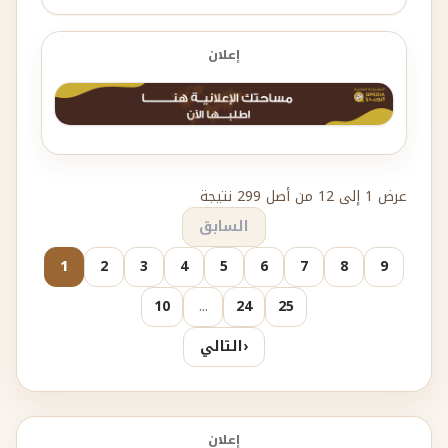
إعلان
عرض 1 إلى 12 من أصل 299 نتيجة
السابق
1
2
3
4
5
6
7
8
9
10
...
24
25
‹
التالي
إعلان