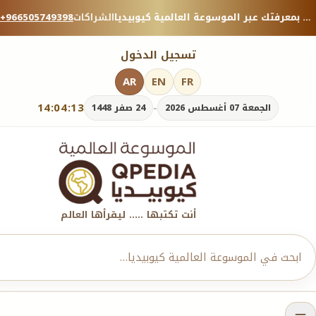
منصة معرفية موثوقة — شارك بمعرفتك عبر الموسوعة العالمية كيوبيديا.
الشراكات
+966505749398
تسجيل الدخول
AR
EN
FR
14:04:15
-
الجمعة 07 أغسطس 2026
24 صفر 1448
أنت تكتبها ..... ليقرأها العالم