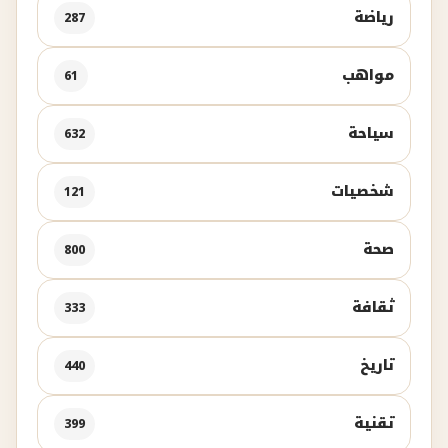
رياضة
287
مواهب
61
سياحة
632
شخصيات
121
صحة
800
ثقافة
333
تاريخ
440
تقنية
399