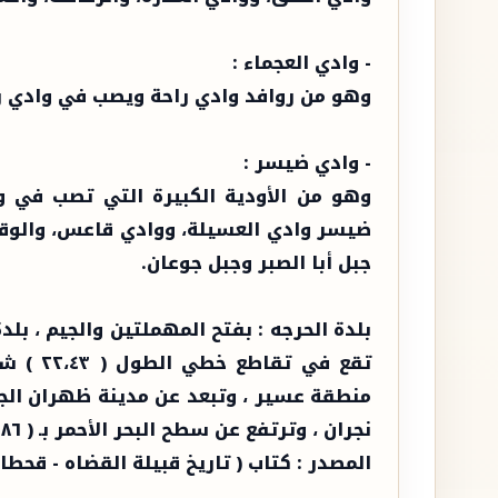
- وادي العجماء :
وهو من روافد وادي راحة ويصب في وادي ر
- وادي ضيسر :
وهو من الأودية الكبيرة التي تصب في و
ضيسر وادي العسيلة، ووادي قاعس، والوقب
جبل أبا الصبر وجبل جوعان.
بلدة الحرجه : بفتح المهملتين والجيم ، بل
نجران ، وترتفع عن سطح البحر الأحمر بـ ( ٢٣٨٦ ) مترا تقريبا .
المصدر : كتاب ( تاريخ قبيلة القضاه - قحطا