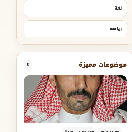
لغة
رياضة
موضوعات مميزة
5
2014-11-06
55,680 مشاهدة