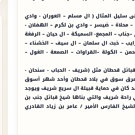
ا على سليل المثال ( ال مسلم – العوران - وادي
– محلاة – ضيسر – وادي بن لكرم – الهفلان -
جناب – المجمع- السميكة – ال حيان – الرفغة
رايب – خبت ال سلمان – ال سيف – الخشناء –
حمن – الكولة –القراوات – الصمعة - الغول –
قبائل قحطان مثل (شريف - الحباب - سنحان -
ا أعرق سوق في بلاد قحطان وأحد شهر أسوق
قد كان في حماية قبيلة ال سريع شريف ويوجد
 راحة شريف والتي بناها شيخ قبائل جنب بن
يخ الفارس الأمير / عامر بن زياد القادري