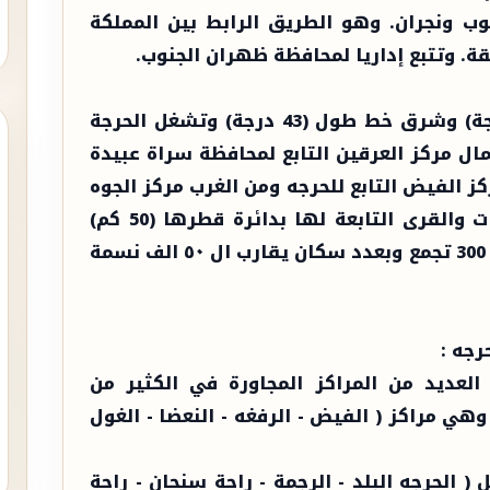
ب ونجران. وهو الطريق الرابط بين المملكة
. وتتبع إداريا لمحافظة ظهران الجنوب.
وتقع جغرافياً على جنوب خط عرض (18 درجة) وشرق خط طول (43 درجة) وتشغل الحرجة
2). يحدها من الشمال مركز العرقين التابع لمحافظة سراة عبيدة
 الفيض التابع للحرجه ومن الغرب مركز الجوه
التابع لمحافظة سراة عبيدة وتتوزع البلدات والقرى التابعة لها بدائرة قطرها (50 كم)
ويقدر عدد التجمعات السكانية بـمايزيد عن 300 تجمع وبعدد سكان يقارب ال ٥٠ الف نسمة
رجه :
العديد من المراكز المجاورة في الكثير من
وهي مراكز ( الفيض - الرفغه - النعضا - الغول
( الحرجه البلد - الرجمة - راحة سنحان - راحة