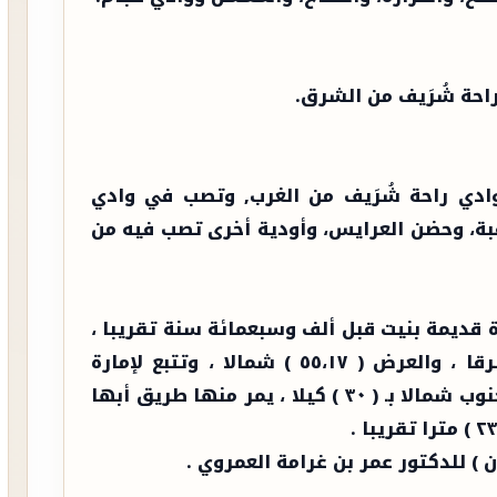
احة شُرَيف من الشرق.
ادي راحة شُرَيف من الغرب, وتصب في وادي
ة، وحضن العرايس، وأودية أخرى تصب فيه من
دة قديمة بنيت قبل ألف وسبعمائة سنة تقريبا ،
تقع في تقاطع خطي الطول ( ٢٢،٤٣ ) شرقا ، والعرض ( ٥٥،١٧ ) شمالا ، وتتبع لإمارة
منطقة عسير ، وتبعد عن مدينة ظهران الجنوب شمالا بـ ( ٣٠ ) كيلا ، يمر منها طريق أبها
ن ) للدكتور عمر بن غرامة العمروي .