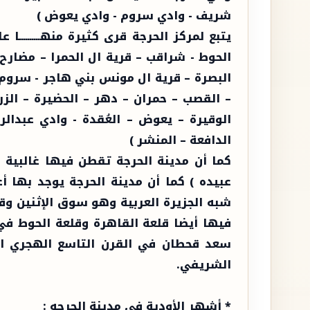
شريف - وادي سروم - وادي يعوض )
يتبع لمركز الحرجة قرى كثيرة منهــــــــــ
الحوط - شراقب – قرية ال الحمرا – مضارح 
البصرة – قرية ال مونس بني هاجر - سروم –
– القصب – حمران – دهر – الحضيرة – الز
الوقيرة – يعوض – العُقدة - وادي عبدالر
الدافعة – المنشر )
كما أن مدينة الحرجة تقطن فيها غالبية 
عبيده ) كما أن مدينة الحرجة يوجد به
شبه الجزيرة العربية وهو سوق الإثنين و
فيها أيضا قلعة القاهرة وقلعة الحوط في
سعد قحطان في القرن التاسع الهجري الش
الشريفي.
* أشهر الأودية في مدينة الحرجه :