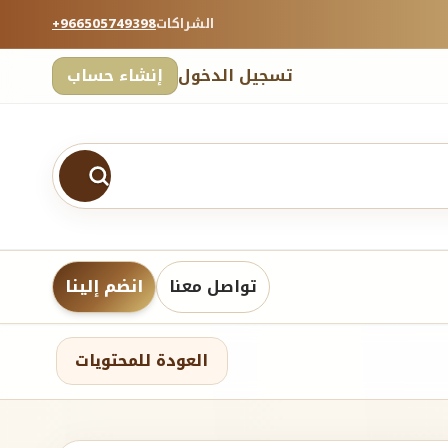
الشراكات
+966505749398
تسجيل الدخول
إنشاء حساب
تواصل معنا
انضم إلينا
العودة للمحتويات