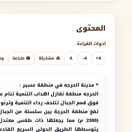
المحتوى
أدوات القراءة
A+
A-
A
📤 مشاركة
🖨️ طباعة
وض
* مدينة الحرجه في منطقة عسير :
الحرجه منطقة تغازل اهداب التنمية تنام 
فوق قمم الجبال تتلحف رداء التنمية وترنو 
تقع منطقة الحرجة بين سلسلة من الجبال
(2300 م) مما يجعلها ذات طقس معتد
يتوسطها الطريق الدولي السريع القادم