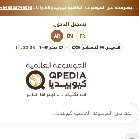
منصة معرفية موثوقة — شارك بمعرفتك عبر الموسوعة العالمية كيوبيديا.
الشراكات
+966505749398
تسجيل الدخول
AR
EN
FR
14:52:37
-
الخميس 06 أغسطس 2026
23 صفر 1448
أنت تكتبها ..... ليقرأها العالم