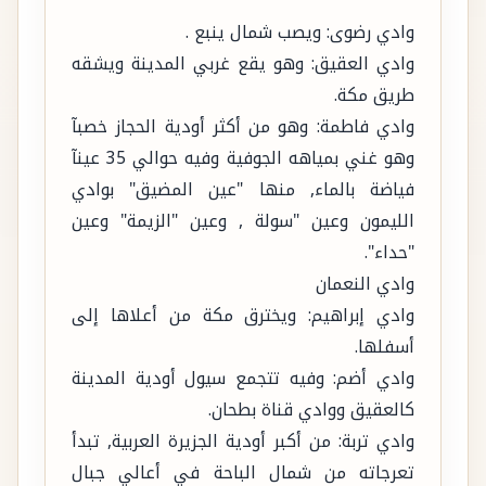
وادي رضوى: ويصب شمال ينبع .
وادي العقيق: وهو يقع غربي المدينة ويشقه
طريق مكة.
وادي فاطمة: وهو من أكثر أودية الحجاز خصبآ
وهو غني بمياهه الجوفية وفيه حوالي 35 عينآ
فياضة بالماء, منها "عين المضيق" بوادي
الليمون وعين "سولة , وعين "الزيمة" وعين
"حداء".
وادي النعمان
وادي إبراهيم: ويخترق مكة من أعلاها إلى
أسفلها.
وادي أضم: وفيه تتجمع سيول أودية المدينة
كالعقيق ووادي قناة بطحان.
وادي تربة: من أكبر أودية الجزيرة العربية, تبدأ
تعرجاته من شمال الباحة في أعالي جبال