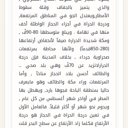
والذي يتميز بالجفاف وقلة سقوط
الأمطار,ويعتدل الجو في المناطق المرتفعة,
ودرجة الحراة في أجزاء الحجاز الواطئة أخف
منها في تهامة . ويبلغ متوسطها 80-90فْ ,
ومكة شديدة الحرارة صيفآ لأنخفاض أرتفاعها
(280-850قدمآ) ولأنها محاطة بمرتفعات
صحراوية جرداء , بخلاف المدينة فإن درجة
الحرارلاتزيد عن 70فْ وهي بلد صحي ...
والطائف أحسن بلاد الحجاز مناخآ , وأما
المرتفعات وراء مكة والطائف وهو مايعرف
حاليا بمنطقة الباحة فجوها بارد, ويهطل بها
المطر في أواخر شهر أغسطس من كل عام ,
ويدوم نحو شهر أو أكثر قليلآ. فالعامل الأول
في تعين درجة الحراة في الحجاز هو درجة
الأرتفاع فكلما زاد الأرتفاع عن سطح البحر قلت