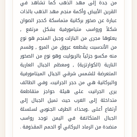
من جدة إلى مهد الذهب كما تشاهد في
القرين الأبيض. وأكمة منجم مهد الذهب بالذات
عبارة عن صخور بركانية متماسكة كحجر الصوان
شكلآ ورواسب متيامورفية بشكل مرتفع ,
يعلوها مجرى من البازلت وجبل المنجم هو نوع
من الأندسيت يقطعه عروق من المرو , وقسم
منه مكسو جزئيآ بالريوليت وهو نوع من الصخور
النارية (الكوارتزية) , ومعظم الجبال العارية
المتعرضة للشمس شرقي الجبال الميتامورفية
والبركانية هي من حجر الجرانيت. وفي الطائف
يرى الجرانيت على هيئة حواجز متقاطعة
متداخلة إلى الغرب حيث تميل الجبال إلى
أرتفاع أعلى ..وبحذاء الطرف الجنوبي لسلسلة
الجبال المتكاتفة في اليمن توجد رواسب
منضدة من الرماد البركاني أو الحمم المقذوفة .