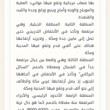
بها شعاب مرجانية وتقع فيها موانىء :العقبة
والمويلح والوجه وأملج وينبع ورابغ وجدة والليث
والقنفذة.
المنطقة الثانية: المنطقة الجبلية, وهي
مرتفعة وتأخذ في الأنخفاض التدريجي حتى
تصل إلى مابين جدة ومكة , ولايزيد أرتفاعها
هنالك على ألفي قدم وتقع فيها المدينة
ومكة.
المنطقة الثالثة: وهي واقعة بين جبال مرتفعة
جدآ في الشمال ومغطاة بالحمم "السائل
البركاني" وتأخذ في الأنخفاض في أتجاهها
للجنوب إذ يصل أرتفاعها غربي مكة والطائف
إلى نحو ألف قدم وتقع فيها المدنية ومكة.
المنطقة الرابعة: الأخدود الرئيسي, والأجزاء
المرتفعة منة مغطاة بالحمم كما هو حال تربة
والخرمة والعويرض وخيبر (6000-8000) قدم,