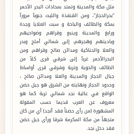
مثل مكة والمدينة وتمتد بمحاذات البحر الأحمر
"بحرالحجاز"، ومن القنفذة والليث جنوبآ مرورآ
بمكة والطائف والباحة و سبت العلايا وجدة
ورابغ والمدينة وينبع وقراهم وضواحيهم
وباديتهم وهجرهم، إلى شمالي أملج وبدر
والعلا والحناكية ومدائن صالح وقراهم. ومن
البحرالأحمر غربآ إلى شرقي قرى كلآ من
الطائف والحوية وتربة وشرقي قرى أواساط
جبال الحجاز والمدينة والعلا ومدائن صالح ،
وحدود الحجاز ونهايته من الشرق هو جبل حضن
الواقع في عالية نجد شمالي تربة كما هو
معروف عن العرب قديما حسب المقولة
المشهورة (من رأى حضناً فقد أنجد) أي من كان
متجهاً من مكة المكرمة شرقا ورأى جبل حضن
فقد دخل نجد.