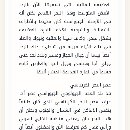
العظيمة المائية التي نسميها الآن بالبحر
الأبيض المتوسط وهذا البحر القديم يظن أنه
في الأزمنة الجيوراسية كان محيطآ بالأطراف
الشمالية والشرقية لهذه القارة العظيمة
بشكل منحن .وكانت سينا والعقبة وتبوك والعلا
في تلك الأيام قريبة من شاطىء ذلك البحر
أيضآ. بينما أن جبال الحجاز وعسير وبلاد نجد حتى
جبلي أجا وسلمى وجبل النير والعارض كانت
قسمآ من القارة القديمة المشار أليها
عصر البحر الكريتاسي
قد تلا العصر الجيولوجي الجيوراسي عصر أخر
عرف بعصر البحر الكريتاسي الذي كان طائفآ
بنفس الأماكن في الشمال والجنوب ويظن أن
هذا البحر كان يغطي منطقة الخليج العربي
ورأس عمان كم نعرفها الآن والمظنون أيضآ أن