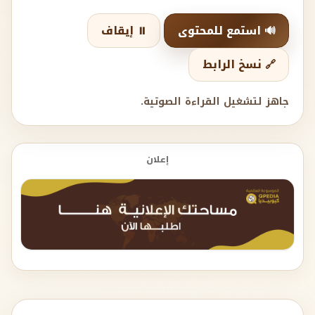
🔊 استمع للمحتوى
⏸️ إيقاف
🔗 نسخ الرابط
جاهز لتشغيل القراءة الصوتية.
إعلان