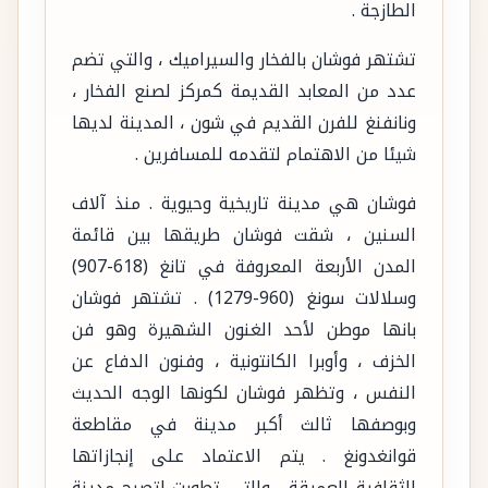
الطازجة .
تشتهر فوشان بالفخار والسيراميك ، والتي تضم
عدد من المعابد القديمة كمركز لصنع الفخار ،
ونانفنغ للفرن القديم في شون ، المدينة لديها
شيئا من الاهتمام لتقدمه للمسافرين .
فوشان هي مدينة تاريخية وحيوية . منذ آلاف
السنين ، شقت فوشان طريقها بين قائمة
المدن الأربعة المعروفة في تانغ (618-907)
وسلالات سونغ (960-1279) . تشتهر فوشان
بانها موطن لأحد الغنون الشهيرة وهو فن
الخزف ، وأوبرا الكانتونية ، وفنون الدفاع عن
النفس ، وتظهر فوشان لكونها الوجه الحديث
وبوصفها ثالث أكبر مدينة في مقاطعة
قوانغدونغ . يتم الاعتماد على إنجازاتها
الثقافية العميقة ، والتي تطورت لتصبح مدينة