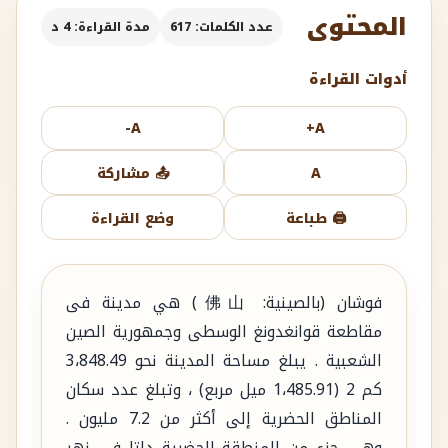
المحتوى
عدد الكلمات: 617
مدة القراءة: 4 د
أدوات القراءة
A-
A+
A
📤 مشاركة
🖨️ طباعة
وضع القراءة
فوشان (بالصينية: 佛山) هي مدينة فى
مقاطعة قوانغدونغ الوسطى وجمهورية الصين
الشعبية . يبلغ مساحة المدينة نحو 3،848.49
كم 2 (1،485.91 ميل مربع) ، وتبلغ عدد سكان
المناطق الحضرية إلى أكثر من 7.2 مليون .