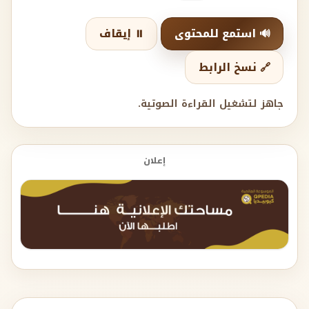
🔊 استمع للمحتوى
⏸️ إيقاف
🔗 نسخ الرابط
جاهز لتشغيل القراءة الصوتية.
إعلان