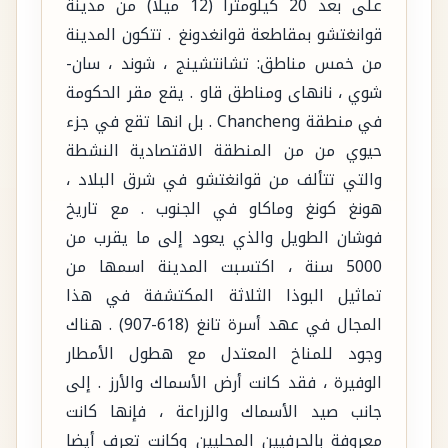
على بعد 20 كيلومترا (12 ميلا) من مدينة
قوانغتشو بمقاطعة قوانغدونغ . تتكون المدينة
من خمس مناطق: تشانتشينج ، شوند ، سان-
شوي ، نانهاى ومناطق قاو . يقع مقر الحكومة
في منطقة Chancheng . بل انها تقع في جزء
حيوي من من المنطقة الاقتصادية النشطة
والتي تتألف من قوانغتشو في شرق البلاد ،
هونغ كونغ وماكاو في الجنوب . مع تاريخ
فوشان الطويل والذي يعود إلى ما يقرب من
5000 سنة ، اكتسبت المدينة اسمها من
تماثيل البوذا الثلاثة المكتشفة في هذا
المجال في عهد أسرة تانغ (618-907) . هناك
وجود للمناخ المعتدل مع هطول الأمطار
الوفيرة ، فقد كانت أرض الأسماك والأرز . إلى
جانب صيد الأسماك والزراعة ، فإنها كانت
معروفة بالحرفيين المحليين وكانت تعرف أيضا