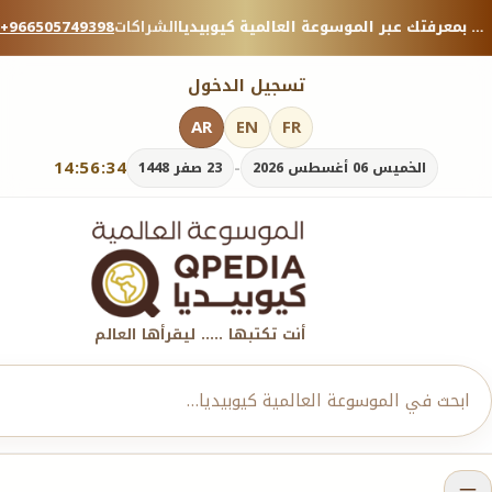
منصة معرفية موثوقة — شارك بمعرفتك عبر الموسوعة العالمية كيوبيديا.
الشراكات
+966505749398
تسجيل الدخول
AR
EN
FR
14:56:36
-
الخميس 06 أغسطس 2026
23 صفر 1448
أنت تكتبها ..... ليقرأها العالم