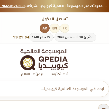
منصة معرفية موثوقة — شارك بمعرفتك عبر الموسوعة العالمية كيوبيديا.
الشراكات
+966505749398
تسجيل الدخول
AR
EN
FR
19:21:06
-
الاثنين 10 أغسطس 2026
27 صفر 1448
أنت تكتبها ..... ليقرأها العالم