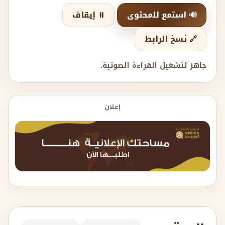
🔊 استمع للمحتوى
⏸️ إيقاف
🔗 نسخ الرابط
جاهز لتشغيل القراءة الصوتية.
إعلان