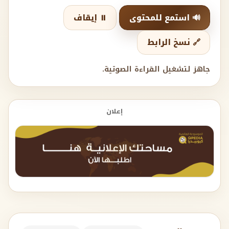
🔊 استمع للمحتوى
⏸️ إيقاف
🔗 نسخ الرابط
جاهز لتشغيل القراءة الصوتية.
إعلان