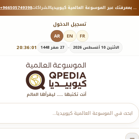
منصة معرفية موثوقة — شارك بمعرفتك عبر الموسوعة العالمية كيوبيديا.
الشراكات
+966505749398
تسجيل الدخول
AR
EN
FR
20:36:03
-
الاثنين 10 أغسطس 2026
27 صفر 1448
أنت تكتبها ..... ليقرأها العالم